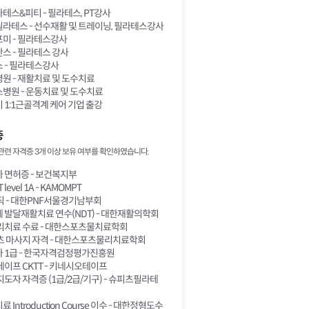
스&피티 - 필라테스, PT강사
라테스 - 선수재활 및 트레이닝, 필라테스강사
미 - 필라테스강사
스 - 필라테스 강사
 - 필라테스강사
원 - 재활치료 및 도수치료
병원 - 운동치료 및 도수치료
1:1근골격계 케어 기업 출강
증
관련 자격증 3개 이상 보유 여부를 확인하였습니다.
 면허증 - 보건복지부
level 1A - KAMOMPT
직 - 대한PNF서울경기남부회
발달재활치료 연수(NDT) - 대한재활의학회
리치료 수료 - 대한스포츠물치료학회
츠 마사지 자격 - 대한스포츠물리치료학회
 1급 - 한국자격검정평가진흥원
이프 CKTT - 키네시오테이프
도자 자격증 (1급/2급/기구) - 슈피츠필라테
Introduction Course 이수 - 대한정형도수