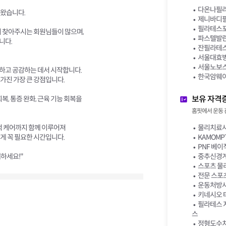
다온나필라테
워왔습니다.
제니바디필
필라테스포
히 찾아주시는 회원님들이 많으며,
파스텔발란
니다.
잔필라테스
서울대효병
서울노보스
하고 공감하는 데서 시작합니다.
한국암웨이 
가진 가장 큰 강점입니다.
보유 자격
복, 통증 완화, 근육 기능 회복을
홈핏에서 운동 
적 케어까지 함께 이루어져
물리치료사
게 꼭 필요한 시간입니다.
KAMOMPT 
PNF 베이
께하세요!"
중추신경계 
스포츠 물
전문 스포
운동처방사
키네시오 테
필라테스 지
스
정형도수치료 