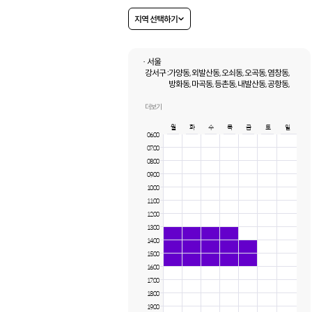
지역 선택하기
· 서울
강서구 :
가양동, 외발산동, 오쇠동, 오곡동, 염창동,
방화동, 마곡동, 등촌동, 내발산동, 공항동,
개화동, 화곡동
더보기
월
화
수
목
금
토
일
06:00
07:00
08:00
09:00
10:00
11:00
12:00
13:00
14:00
15:00
16:00
17:00
18:00
19:00