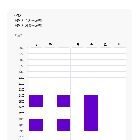
· 경기
용인시 수지구 :
전체
용인시 기흥구 :
전체
수원시 영통구 :
영통동, 망포동, 원천동, 이의동
수원시 팔달구 :
우만동, 인계동
더보기
성남시 분당구 :
구미동, 정자동, 금곡동
월
화
수
목
금
토
일
화성시 :
반월동, 반정동, 능동, 석우동, 반송동
06:00
용인시 처인구 :
삼가동, 역북동
07:00
08:00
09:00
10:00
11:00
12:00
13:00
14:00
15:00
16:00
17:00
18:00
19:00
20:00
21:00