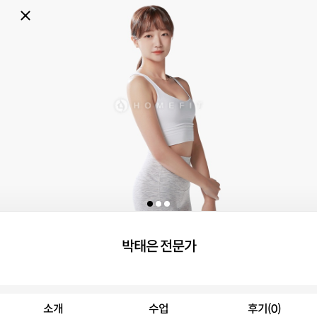
박태은 전문가
소개
수업
후기(0)