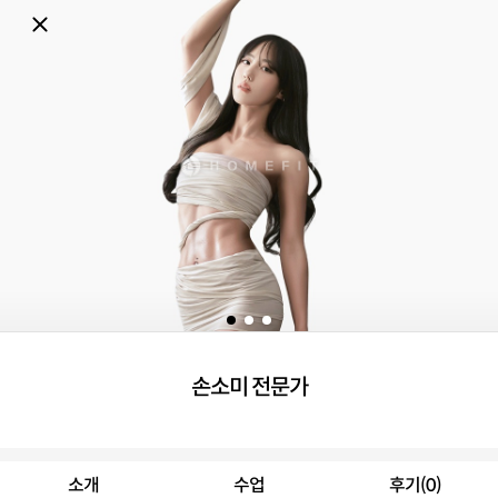
손소미 전문가
소개
수업
후기(0)