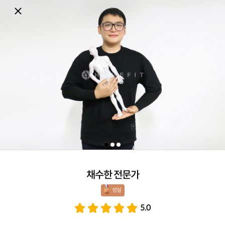
채수한 전문가
성실 
5.0