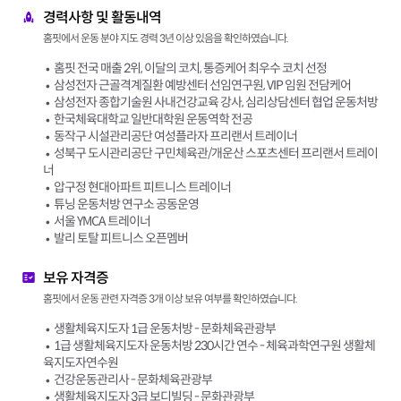
경력사항 및 활동내역
홈핏에서 운동 분야 지도 경력 3년 이상 있음을 확인하였습니다.
홈핏 전국 매출 2위, 이달의 코치, 통증케어 최우수 코치 선정
삼성전자 근골격계질환 예방센터 선임연구원, VIP 임원 전담케어
삼성전자 종합기술원 사내건강교육 강사, 심리상담센터 협업 운동처방
한국체육대학교 일반대학원 운동역학 전공
동작구 시설관리공단 여성플라자 프리랜서 트레이너
성북구 도시관리공단 구민체육관/개운산 스포츠센터 프리랜서 트레이
너
압구정 현대아파트 피트니스 트레이너
튜닝 운동처방 연구소 공동운영
서울 YMCA 트레이너
발리 토탈 피트니스 오픈멤버
보유 자격증
홈핏에서 운동 관련 자격증 3개 이상 보유 여부를 확인하였습니다.
생활체육지도자 1급 운동처방 - 문화체육관광부
1급 생활체육지도자 운동처방 230시간 연수 - 체육과학연구원 생활체
육지도자연수원
건강운동관리사 - 문화체육관광부
생활체육지도자 3급 보디빌딩 - 문화관광부