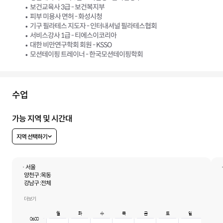
보건교육사 3급 - 보건복지부
피부 미용사 면허 - 화성시청
기구 필라테스 지도자 - 인터내셔널 필라테스협회
서비스강사 1급 - 티에스이코리아
대한 비만연구학회 회원 - KSSO
모션테이핑 트레이너 - 한국모션테이핑학회
수업
가능 지역 및 시간대
지역 선택하기
· 서울
양천구 :
목동
강남구 :
전체
서초구 :
전체
용산구 :
전체
더보기
성동구 :
금호동1가, 금호동2가, 금호동3가, 금호동4가, 성수동1가, 성수동2가
월
화
수
목
금
토
일
06:00