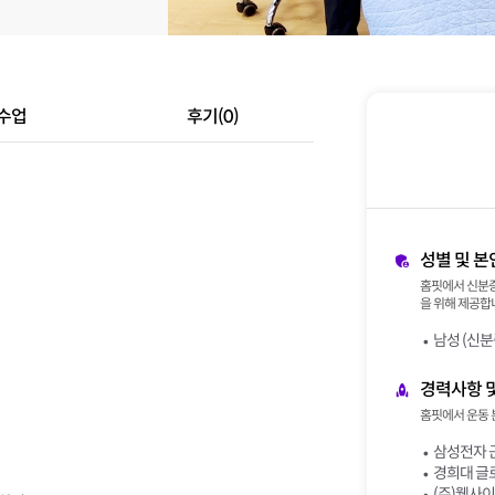
수업
후기(0)
성별 및 본
홈핏에서 신분증
을 위해 제공합니
남성 (신분
경력사항 
홈핏에서 운동 
삼성전자 
경희대 글
(주)웰사