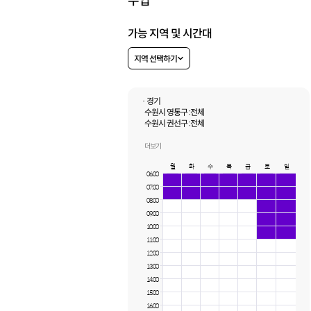
수업
가능 지역 및 시간대
지역 선택하기
· 경기
수원시 영통구 :
전체
수원시 권선구 :
전체
용인시 기흥구 :
전체
화성시 :
전체
더보기
월
화
수
목
금
토
일
06:00
07:00
08:00
09:00
10:00
11:00
12:00
13:00
14:00
15:00
16:00