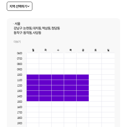
지역 선택하기
· 서울
강남구 :
논현동, 대치동, 역삼동, 청담동
동작구 :
동작동, 사당동
서초구 :
반포동, 서초동, 양재동, 잠원동
용산구 :
한강로1가, 한강로2가, 한강로3가, 용산동1가, 용산동2가, 용산동3가,
더보기
용산동4가, 용산동5가
월
화
수
목
금
토
일
06:00
07:00
08:00
09:00
10:00
11:00
12:00
13:00
14:00
15:00
16:00
17:00
18:00
19:00