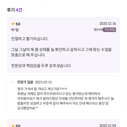
후기
4건
2020.12.16
5.0
박*원
정규 수업
개인 회원
그날 그날의 제 몸 상태를 늘 확인하고 살피시고 그에 맞는 수업을
전문성과 책임감을 두루 갖추셨습니다
전문가 답글
2021.05.15
영국 가셔서 잘 지내고 계신가요?ㅠㅠ
회원님 어깨도 많이 부드러워지시고 있는 중이었는데 헤어져서
아쉬웠어요ㅠ 제가 알려드렸던 자세들 간단하지만 꼭 챙겨서 해주시구 늘
힘들지만 성실하고 꾸준히 같이 해주셔서 저도 안내 해드리는 동안 참
감사했었어요^^
2020.11.04
5.0