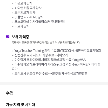
더썬요가 강사
바디앤소울 요가 강사
모두의요가 강사
잇플앤 요가&EMS 강사
포스코더샵 이시아폴리스 커뮤니티센터
더요가 강사
보유 자격증
홈핏에서 운동 관련 자격증 3개 이상 보유 여부를 확인하였습니다.
Yoga Teacher Training 과정 수료 (RYTK300) - (사)한국치유요가협회
산전산후 요가 지도자 과정 수료 - 자이요가
아쉬탕가 프라이머리시리즈 워크샵 과정 수료 - YogaV&A
아쉬탕가요가 프라이머리 시리즈 워크샵 과정 수료 - 아쉬탕가마이솔
요가
트리도샤 워크샵 과정 수료 - 국민생활체육전국요가연합회
수업
가능 지역 및 시간대