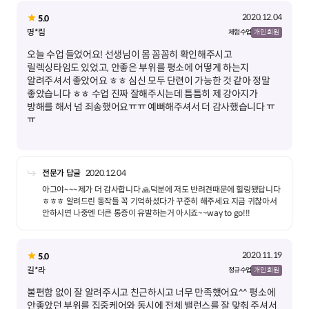
2020.12.04
5.0
명*림
체험 수업
개인 회원
오늘 수업 들었어요! 선생님이 몸 꼼꼼히 확인해주시고
릴렉싱타임도 있었고, 안좋은 부위를 평소에 어떻게 하는지
알려주셔서 좋았어요 ㅎㅎ 심신 모두 단련이 가능한 것 같아 정말
좋았습니다 ㅎㅎ 수업 진짜 잘해주시는데 틈틈히 제 강아지가
방해를 해서 넘 죄송했어요ㅠㅠ 예뻐해주셔서 더 감사했습니다 ㅠ
전문가 답글
2020.12.04
아그야~~~제가 더 감사합니다 🙏덕분에 저도 반려견때문에 힐링됐답니다
ㅎㅎㅎ 알려드린 동작들 꼭 기억하셨다가 꾸준히 해주세요 지금 귀찮아서
안하시면 나중엔 더큰 통증이 유발하는거 아시죠~~way to go!!!
2020.11.19
5.0
길*라
정규 수업
개인 회원
불편함 없이 잘 알려주시고 친근하시고 너무 만족했어요^^ 평소에
안좋았던 부위를 집중케어와 동시에 전체 밸런스를 잘 맞춰 주셔서