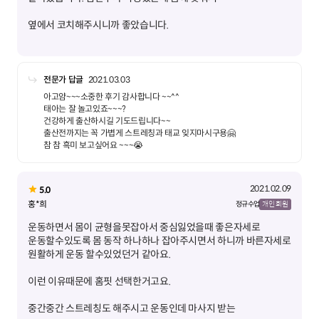
전문가 답글
2021.03.03
아고얌~~~소중한 후기 감사합니다 ~~^^
태아는 잘 놀고있죠~~~?
건강하게 출산하시길 기도드립니다~~
출산전까지는 꼭 가볍게 스트레칭과 태교 잊지마시구용🤗
참 참 흑미 보고싶어요 ~~~😭
2021.02.09
5.0
홍*희
정규 수업
개인 회원
운동하면서 몸이 균형을못잡아서 중심잃었을때 좋은자세로
운동할수있도록 몸 동작 하나하나 잡아주시면서 하니까 바른자세로