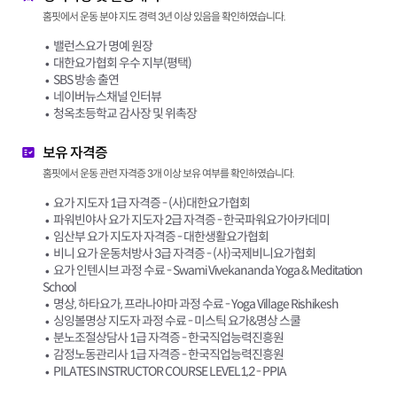
홈핏에서 운동 분야 지도 경력 3년 이상 있음을 확인하였습니다.
밸런스요가 명예 원장
대한요가협회 우수 지부(평택)
SBS 방송 출연
네이버뉴스채널 인터뷰
청옥초등학교 감사장 및 위촉장
보유 자격증
홈핏에서 운동 관련 자격증 3개 이상 보유 여부를 확인하였습니다.
요가 지도자 1급 자격증 - (사)대한요가협회
파워빈야사 요가 지도자 2급 자격증 - 한국파워요가아카데미
임산부 요가 지도자 자격증 - 대한생활요가협회
비니 요가 운동처방사 3급 자격증 - (사)국제비니요가협회
요가 인텐시브 과정 수료 - Swami Vivekananda Yoga & Meditation
School
명상, 하타요가, 프라나야마 과정 수료 - Yoga Village Rishikesh
싱잉볼명상 지도자 과정 수료 - 미스틱 요가&명상 스쿨
분노조절상담사 1급 자격증 - 한국직업능력진흥원
감정노동관리사 1급 자격증 - 한국직업능력진흥원
PILATES INSTRUCTOR COURSE LEVEL1,2 - PPIA