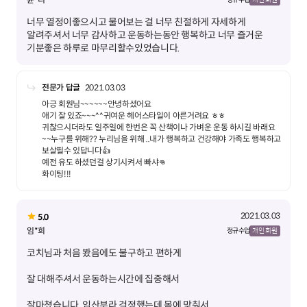
너무 열정이좋으시고 물어보는 걸 너무 친절하게 자세하게
알려주셔서 너무 감사하고 운동하는동안 행복하고 너무 즐거운
기분좋은 하루로 마무리할수있었습니다.
전문가 답글
2021.03.03
아긍 회원님~~~~~~안녕하셨어요
애기 잘 있죠~~~^^귀여운 헤어스타일이 아른거려요 ㅎㅎ
귀찮으시더라도 일주일에 한번은 꼭 산책이나 가벼운 운동 하시길 바래요
~~누구를 위해?? 누리님을 위해 ..내가 행복하고 건강해야 가족도 행복하고
보살필수 있답니다👍
예전 유도 하셨던걸 상기시켜서 빠샤👊
2021.03.03
5.0
임*희
정규 수업
개인 회원