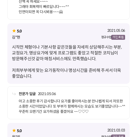
산책 꼭 하세요~~~~
그래야 회복력이 빠르답니다~~~^^
인연이되면 꼭 다시뵈용~~~🤗
2021.05.06
5.0
김*현
정규 수업
개인 회원
시작전 체형이나 기본사항 같은것들을 자세히 상담해주시는 부분,
교정요가, 명상요가에 맞게 프로그램도 좋았고 적절한 코치님이
저희부부에게 맞는 요가동작이나 명상시간을 준비해 주셔서 더욱
좋았습니다.
전문가 답글
2021.05.06
아고 소중한 후기 감사합니다 요가를 좋아하시는분 만나뵙게 되서 저또한
소중한 시간이었답니다 또 부부가 함께하시는 모습도 보기좋았답니다~~^^
꾸준히 오랜기간 요가하셨음 좋겠어요 ~~♡♡♡
2021.03.03
5.0
윤*리
정규 수업
개인 회원