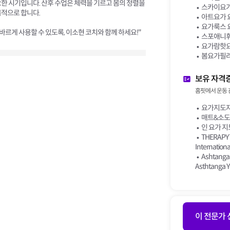
한 시기입니다. 산후 수업은 체력을 기르고 몸의 정렬을
스카이요가
목적으로 합니다.
아트요가 
요가룩스 
바르게 사용할 수 있도록, 이소현 코치와 함께 하세요!"
스포애니휘
요가람핫요
봄요가필라
보유 자격
홈핏에서 운동 
요가지도자 
매트&소도
인 요가 
THERAPY
Internationa
Ashtanga 
Asthtanga Y
이 전문가