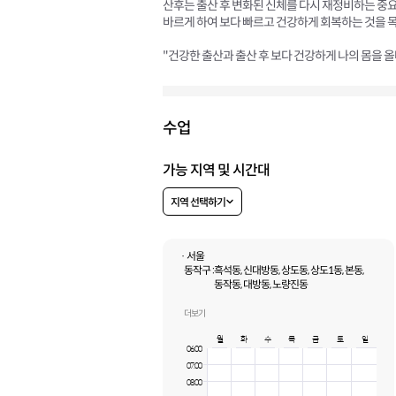
산후는 출산 후 변화된 신체를 다시 재정비하는 중요
바르게 하여 보다 빠르고 건강하게 회복하는 것을 
"건강한 출산과 출산 후 보다 건강하게 나의 몸을 올
수업
가능 지역 및 시간대
지역 선택하기
· 서울
동작구 :
흑석동, 신대방동, 상도동, 상도1동, 본동,
동작동, 대방동, 노량진동
영등포구 :
전체
마포구 :
서교동, 상수동, 대흥동, 망원동, 공덕동,
더보기
합정동, 도화동, 아현동, 연남동
월
화
수
목
금
토
일
06:00
07:00
08:00