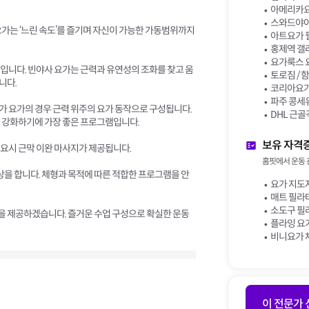
아메리카요
스와드야야
가는 ‘느린 속도’를 즐기며 자신이 가능한 가동범위까지
아트요가 
홍제역 갤
요가룩스 
입니다. 빈야사 요가는 근력과 유연성의 조화를 찾고 움
토로짐 / 
니다.
코리아요가저
파주 콩세유
 요가의 경우 근력 위주의 요가 동작으로 구성됩니다.
DHL 근골
 강화하기에 가장 좋은 프로그램입니다.
보유 자격
요시 근막 이완 마사지가 제공됩니다.
홈핏에서 운동 
명상을 합니다. 체형과 목적에 따른 적합한 프로그램을 안
요가 지도자
매트 필라
소도구 필
업을 제공하겠습니다. 즐거운 수업 구성으로 확실한 운동
플라잉 요가
비니요가 
이 전문가