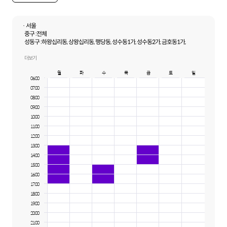
· 서울
중구 :
전체
성동구 :
하왕십리동, 상왕십리동, 행당동, 성수동1가, 성수동2가, 금호동1가,
금호동2가, 금호동3가
동대문구 :
답십리동, 신설동, 용두동, 제기동, 전농동
더보기
종로구 :
창신동, 종로5가, 종로6가
월
화
수
목
금
토
일
강남구 :
청담동, 압구정동
06:00
07:00
08:00
09:00
10:00
11:00
12:00
13:00
14:00
15:00
16:00
17:00
18:00
19:00
20:00
21:00