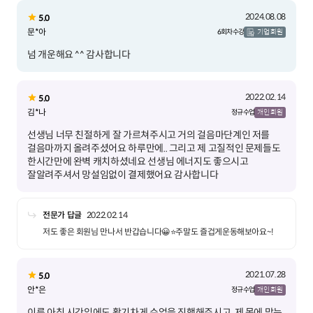
2024.08.08
5.0
문*아
6회차 수강
기업 회원
넘 개운해요 ^^ 감사합니다
2022.02.14
5.0
김*나
정규 수업
개인 회원
선생님 너무 친절하게 잘 가르쳐주시고 거의 걸음마단계인 저를
걸음마까지 올려주셨어요 하루만에.. 그리고 제 고질적인 문제들도
한시간만에 완벽 캐치하셨네요 선생님 에너지도 좋으시고
잘알려주셔서 망설임없이 결제했어요 감사합니다
전문가 답글
2022.02.14
저도 좋은 회원님 만나서 반갑습니다😀⭐️주말도 즐겁게운동해보아요~!
2021.07.28
5.0
안*은
정규 수업
개인 회원
이른 아침 시간임에도 활기차게 수업을 진행해주시고, 제 몸에 맞는