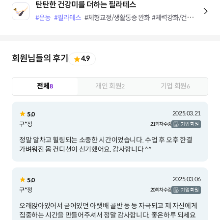
탄탄한 건강미를 더하는 필라테스
#운동
#필라테스
#체형교정/생활통증 완화
#체력강화/건강유지
#다
회원님들의 후기
4.9
전체
개인 회원
기업 회원
8
2
6
2025.03.21
5.0
구*정
21회차 수강
기업 회원
정말 알차고 힐링되는 소중한 시간이었습니다. 수업 후 오후 한결
가벼워진 몸 컨디션이 신기했어요. 감사합니다 ^^
2025.03.06
5.0
구*정
20회차 수강
기업 회원
오래앉아있어서 굳어있던 아랫배 골반 등 등 자극되고 제 자신에게
집중하는 시간을 만들어주셔서 정말 감사합니다, 좋은하루 되세요