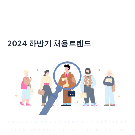
2024 하반기 채용트렌드
Human resource management and searching efficient staff
concept with cartoon characters of job candidates and