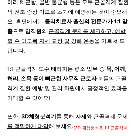
허리 뻐근함, 골반 불균형 등은 모두 근골격계 질환
의 전조 증상 이므로 초기에 예방하는 것이 중요해
요. 홈핏에서는
물리치료사 출신의 전문가가 1:1 맞
춤
으로 임직원의
근골격계 문제를 체크하고, 예방
할 수 있도록 자세 교정 및 강화 운동
을 가르쳐 드
립니다.
1:1 근골격계 도수 테라피는 평소 업무 중
목, 어깨,
허리, 손목 등이 뻐근한 사무직 근로자
분들의 근골
격계 질환 예방 및 관리 차원에서 긍정적인 효과를
기대할 수 있어요!
또한,
3D체형분석기
를 통해
자세와 근골격계 문제
를 정밀하게 파악
해 보세요.
(3D 체형분석은 1:1 근골격계