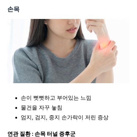
손목
손이 뻣뻣하고 부어있는 느낌
물건을 자꾸 놓침
엄지, 검지, 중지 손가락이 저린 증상
연관 질환 : 손목 터널 증후군